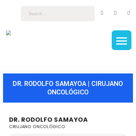
Tu Doctor en
Tu fuente confiable de salud
Guatemala
en Guatemala
DR. RODOLFO SAMAYOA | CIRUJANO
ONCOLÓGICO
DR. RODOLFO SAMAYOA
CIRUJANO ONCOLÓGICO