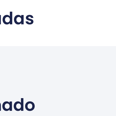
adas
mado