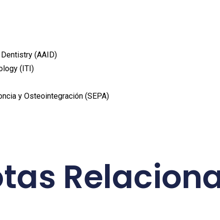
Dentistry (AAID)
ology (ITI)
ncia y Osteointegración (SEPA)
tas Relacion